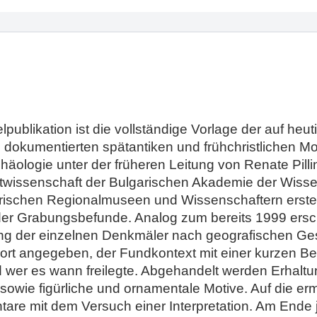
publikation ist die vollständige Vorlage der auf he
 dokumentierten spätantiken und frühchristlichen M
chäologie unter der früheren Leitung von Renate Pil
twissenschaft der Bulgarischen Akademie der Wissensc
rischen Regionalmuseen und Wissenschaftern erstell
 der Grabungsbefunde. Analog zum bereits 1999 er
ung der einzelnen Denkmäler nach geografischen Ge
dort angegeben, der Fundkontext mit einer kurzen 
er es wann freilegte. Abgehandelt werden Erhalt
sowie figürliche und ornamentale Motive. Auf die erm
are mit dem Versuch einer Interpretation. Am Ende j