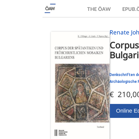
THE ÖAW
EPUB
Renate Jo
Corpus 
Bulgar
Denkschriften de
Archäologische
€ 210,0
Online Ed