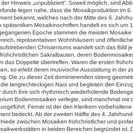
r der Hinweis „unpubliziert“. Soweit möglich, sind A
funde legen nahe, dass die Mosaikproduktion im 6.
viment bekannt, welches nach der Mitte des 6. Jahrhu
pätantiken Mosaikinschriften handelt es sich um 1
rangegangenen Epoche stammen die meisten Mosaike 
reich, repräsentativen Wohnhäusern und öffentlich
aufstrebenden Christentums wandelt sich das Bild 
frühchristlichen Sakralbauten, deren Bodenmosaiken
das Doppelte übertreffen. Waren die ersten frühchri
en, so erlebt deren musivische Ausstattung in der z
g. Die zu dieser Zeit dominierenden streng geomet
r die langrechteckigen Naoi und begleiten den Einz
r durch ihre sich rhythmisch wiederholende Bodenge
erium Bodenmosaiken verlegte, sind manchmal mit d
usgeführt. Ferner ist der den Klerikern vorbehaltene
ment bedeckt. Ab der zweiten Hälfte des 4. Jahrhun
hiede zwischen Mosaiken frühchristlicher und profa
osaikwerkstätten in beiden Bereichen begründet ist.