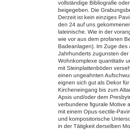
vollständige Bibliografie ode
beigegeben. Die Grabungsbe
Derzeit ist kein einziges Pa
den 24 auf uns gekommenen s
lateinische. Wie in der vo
wie vor aus dem profanen Be
Badeanlagen). Im Zuge des 
Jahrhunderts zugunsten der 
Wohnkomplexe quantitativ um 
mit Steinplattenböden verseh
einen ungeahnten Aufschwun
eignen sich gut als Dekor fü
Kircheneingang bis zum Alta
Apsis und/oder dem Presbyt
verbundene figurale Motive a
mit einem Opus-sectile-Pavi
und kompositorische Untersc
in der Tätigkeit derselben M