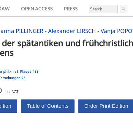
.ÖAW
OPEN ACCESS
PRESS
hanna PILLINGER - Alexander LIRSCH - Vanja POPO
der spätantiken und frühchristlic
iens
r phil.-hist. Klasse 483
 Forschungen 25
0
incl. VAT
ition
Table of Contents
Order Print Edition