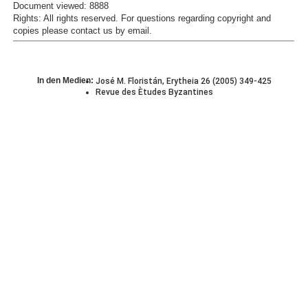
Document viewed:
8888
Rights:
All rights reserved.
For questions regarding copyright and
copies please contact us by
email
.
In den Medien:
José M. Floristán, Erytheia 26 (2005) 349-425
Revue des Ètudes Byzantines