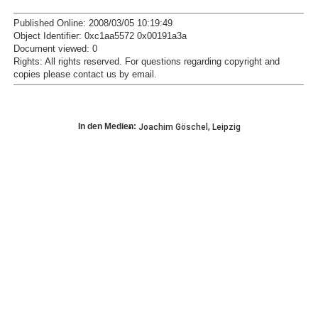
Published Online: 2008/03/05 10:19:49
Object Identifier: 0xc1aa5572 0x00191a3a
Document viewed:
0
Rights:
All rights reserved.
For questions regarding copyright and
copies please contact us by
email
.
In den Medien:
Joachim Göschel, Leipzig