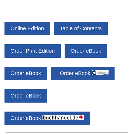
Online Edition
Table of Contents
Order Print Edition
Order eBook
Order eBook
Order eBook
Order eBook
Order eBook