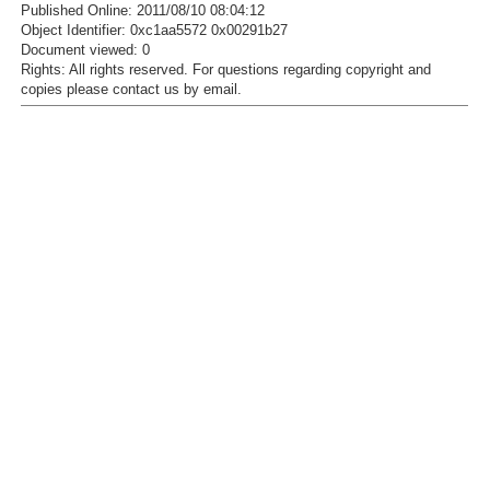
Published Online: 2011/08/10 08:04:12
Object Identifier: 0xc1aa5572 0x00291b27
Document viewed:
0
Rights:
All rights reserved.
For questions regarding copyright and
copies please contact us by
email
.