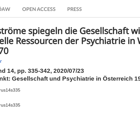
.ÖAW
OPEN ACCESS
PRESS
tröme spiegeln die Gesellschaft wi
lle Ressourcen der Psychiatrie in
70
r
nd 14,
pp.
335-342, 2020/07/23
t: Gesellschaft und Psychiatrie in Österreich 19
irus14s335
irus14s335