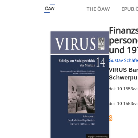
THE ÖAW
EPUB
Finanzs
persone
und 19
Gustav Schäfe
VIRUS Ba
Schwerpunk
doi:
10.1553/v
doi:
10.1553/v