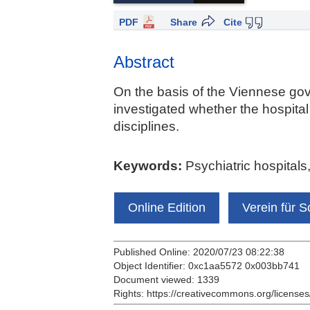
PDF
Share
Cite
Abstract
On the basis of the Viennese gov
investigated whether the hospital 
disciplines.
Keywords:
Psychiatric hospitals
Online Edition
Verein für S
Published Online: 2020/07/23 08:22:38
Object Identifier: 0xc1aa5572 0x003bb741
Document viewed:
1339
Rights:
https://creativecommons.org/licenses