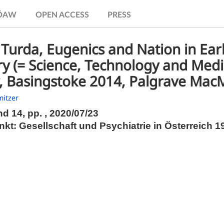
.ÖAW
OPEN ACCESS
PRESS
Turda, Eugenics and Nation in Ear
y (= Science, Technology and Medi
, Basingstoke 2014, Palgrave MacM
mitzer
nd 14,
pp.
, 2020/07/23
t: Gesellschaft und Psychiatrie in Österreich 19