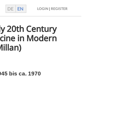
DE
EN
|
LOGIN
REGISTER
ly 20th Century
cine in Modern
illan)
45 bis ca. 1970