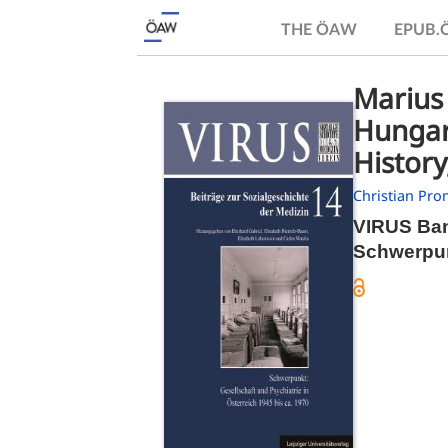
THE ÖAW
EPUB
Marius 
Hungar
History
Christian Pro
VIRUS Ba
Schwerpunk