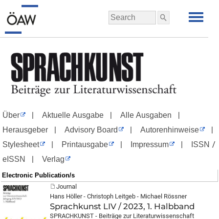
|
|
|
Über
Aktuelle Ausgabe
Alle Ausgaben
|
|
|
Herausgeber
Advisory Board
Autorenhinweise
|
|
|
/
Stylesheet
Printausgabe
Impressum
ISSN
|
eISSN
Verlag
Electronic Publication/s
Journal
Hans Höller - Christoph Leitgeb - Michael Rössner
Sprachkunst LIV / 2023, 1. Halbband
SPRACHKUNST - Beiträge zur Literaturwissenschaft