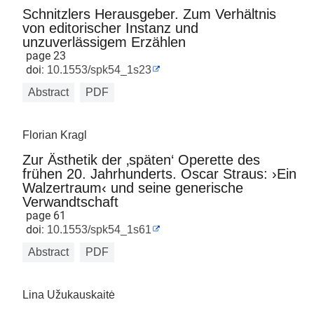
Schnitzlers Herausgeber. Zum Verhältnis
von editorischer Instanz und
unzuverlässigem Erzählen
page 23
doi:
10.1553/spk54_1s23
Abstract
PDF
Florian Kragl
Zur Ästhetik der ‚späten‘ Operette des
frühen 20. Jahrhunderts. Oscar Straus: ›Ein
Walzertraum‹ und seine generische
Verwandtschaft
page 61
doi:
10.1553/spk54_1s61
Abstract
PDF
Lina Užukauskaitė