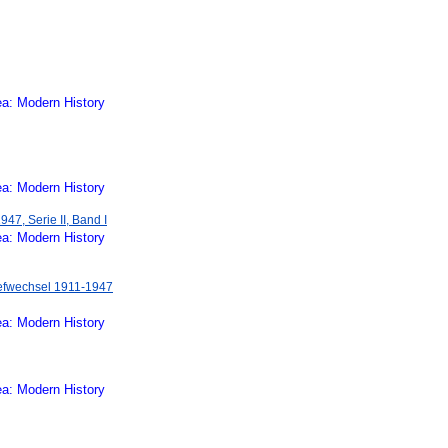
ea: Modern History
ea: Modern History
47, Serie II, Band I
ea: Modern History
iefwechsel 1911-1947
ea: Modern History
ea: Modern History