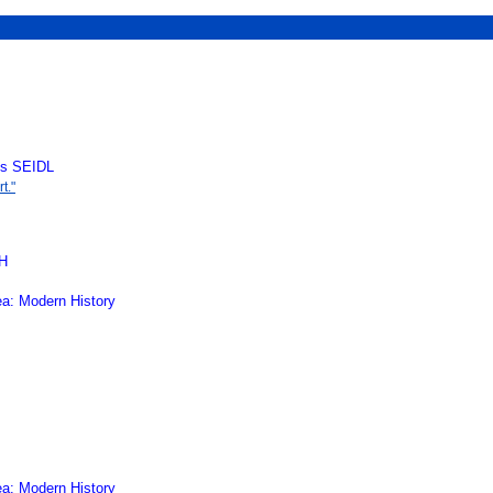
es SEIDL
t."
CH
ea: Modern History
ea: Modern History