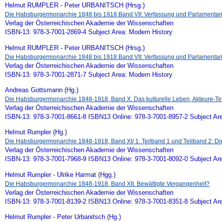
Helmut RUMPLER - Peter URBANITSCH (Hrsg.)
Die Habsburgermonarchie 1848 bis 1918 Band VII: Verfassung und Parlamentarism
Verlag der Österreichischen Akademie der Wissenschaften
ISBN-13: 978-3-7001-2869-4 Subject Area: Modern History
Helmut RUMPLER - Peter URBANITSCH (Hrsg.)
Die Habsburgermonarchie 1848 bis 1918 Band VII: Verfassung und Parlamentaris
Verlag der Österreichischen Akademie der Wissenschaften
ISBN-13: 978-3-7001-2871-7 Subject Area: Modern History
Andreas Gottsmann (Hg.)
Die Habsburgermonarchie 1848-1918, Band X. Das kulturelle Leben, Akteure-
Verlag der Österreichischen Akademie der Wissenschaften
ISBN-13: 978-3-7001-8661-8 ISBN13 Online: 978-3-7001-8957-2 Subject Ar
Helmut Rumpler (Hg.)
Die Habsburgermonarchie 1848-1918, Band XI/ 1. Teilband 1 und Teilband 2: D
Verlag der Österreichischen Akademie der Wissenschaften
ISBN-13: 978-3-7001-7968-9 ISBN13 Online: 978-3-7001-8092-0 Subject Ar
Helmut Rumpler - Ulrike Harmat (Hgg.)
Die Habsburgermonarchie 1848-1918, Band XII. Bewältigte Vergangenheit?
Verlag der Österreichischen Akademie der Wissenschaften
ISBN-13: 978-3-7001-8139-2 ISBN13 Online: 978-3-7001-8351-8 Subject Ar
Helmut Rumpler - Peter Urbanitsch (Hg.)