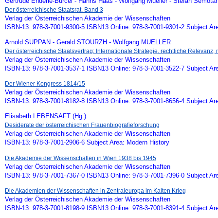
Gertrude Enderle-Burcel - Hanns Haas - Wolfgang Mueller - Stefan Semotan
Der österreichische Staatsrat. Band 3
Verlag der Österreichischen Akademie der Wissenschaften
ISBN-13: 978-3-7001-9300-5 ISBN13 Online: 978-3-7001-9301-2 Subject Ar
Arnold SUPPAN - Gerald STOURZH - Wolfgang MUELLER
Der österreichische Staatsvertrag: Internationale Strategie, rechtliche Relevanz, n
Verlag der Österreichischen Akademie der Wissenschaften
ISBN-13: 978-3-7001-3537-1 ISBN13 Online: 978-3-7001-3522-7 Subject Ar
Der Wiener Kongress 1814/15
Verlag der Österreichischen Akademie der Wissenschaften
ISBN-13: 978-3-7001-8182-8 ISBN13 Online: 978-3-7001-8656-4 Subject Ar
Elisabeth LEBENSAFT (Hg.)
Desiderate der österreichischen Frauenbiografieforschung
Verlag der Österreichischen Akademie der Wissenschaften
ISBN-13: 978-3-7001-2906-6 Subject Area: Modern History
Die Akademie der Wissenschaften in Wien 1938 bis 1945
Verlag der Österreichischen Akademie der Wissenschaften
ISBN-13: 978-3-7001-7367-0 ISBN13 Online: 978-3-7001-7396-0 Subject Ar
Die Akademien der Wissenschaften in Zentraleuropa im Kalten Krieg
Verlag der Österreichischen Akademie der Wissenschaften
ISBN-13: 978-3-7001-8198-9 ISBN13 Online: 978-3-7001-8391-4 Subject Ar