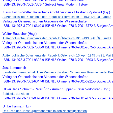
ISBN-13: 978-3-7001-7863-7 Subject Area: Modern History
Klaus Koch - Walter Rauscher - Arnold Suppan - Elisabeth Vyslonzil (Hg.)
Außenpolitische Dokumente der Republik Österreich 1918-1938 (ADÖ). Band 8
Verlag der Österreichischen Akademie der Wissenschaften
ISBN-13: 978-3-7001-6649-8 ISBN13 Online: 978-3-7001-6772-3 Subject Ar
Walter Rauscher (Hsg.)
Außenpolitische Dokumente der Republik Österreich 1918-1938 (ADÖ). Band 9
Verlag der Österreichischen Akademie der Wissenschaften
ISBN-13: 978-3-7001-7588-9 ISBN13 Online: 978-3-7001-7675-6 Subject Ar
Außenpolitische Dokumente der Republik Österreich, 15. April 1945 bis 21. Mai 19
ISBN-13: 978-3-7001-9302-9 ISBN13 Online: 978-3-7001-9303-6 Subject Ar
Jost Lemmerich
Bande der Freundschaft. Lise Meitner - Elisabeth Schiemann. Kommentierter Br
Verlag der Österreichischen Akademie der Wissenschaften
ISBN-13: 978-3-7001-6847-8 ISBN13 Online: 978-3-7001-6921-5 Subject Ar
Oliver Jens Schmitt - Peter Štih - Arnold Suppan - Peter Vodopivec (Hgg.)
Beidseits der Alpen
ISBN-13: 978-3-7001-9396-8 ISBN13 Online: 978-3-7001-9397-5 Subject Ar
Ulrike Harmat (Hg.)
Das Erbe der Habsburgermonarchie in den Nachfolgestaaten