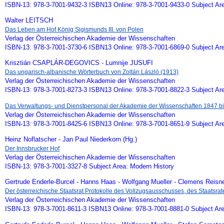
ISBN-13: 978-3-7001-9432-3 ISBN13 Online: 978-3-7001-9433-0 Subject Ar
Walter LEITSCH
Das Leben am Hof König Sigismunds III. von Polen
Verlag der Österreichischen Akademie der Wissenschaften
ISBN-13: 978-3-7001-3730-6 ISBN13 Online: 978-3-7001-6869-0 Subject Ar
Krisztián CSAPLÁR-DEGOVICS - Lumnije JUSUFI
Das ungarisch-albanische Wörterbuch von Zoltán László (1913)
Verlag der Österreichischen Akademie der Wissenschaften
ISBN-13: 978-3-7001-8273-3 ISBN13 Online: 978-3-7001-8822-3 Subject Ar
Das Verwaltungs- und Dienstpersonal der Akademie der Wissenschaften 1847 b
Verlag der Österreichischen Akademie der Wissenschaften
ISBN-13: 978-3-7001-8425-6 ISBN13 Online: 978-3-7001-8651-9 Subject Ar
Heinz Noflatscher - Jan Paul Niederkorn (Hg.)
Der Innsbrucker Hof
Verlag der Österreichischen Akademie der Wissenschaften
ISBN-13: 978-3-7001-3327-8 Subject Area: Modern History
Gertrude Enderle-Burcel - Hanns Haas - Wolfgang Mueller - Clemens Reisne
Der österreichische Staatsrat Protokolle des Vollzugsausschusses, des Staatsra
Verlag der Österreichischen Akademie der Wissenschaften
ISBN-13: 978-3-7001-8611-3 ISBN13 Online: 978-3-7001-8881-0 Subject Are