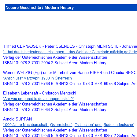
Neuere Geschichte / Modern History
Tillfried CERNAJSEK - Peter CSENDES - Christoph MENTSCHL - Johann
"....hat durch bedeutende Leistungen ... das Wohl der Gemeinde mächtig geförder
Verlag der Österreichischen Akademie der Wissenschaften
ISBN-13: 978-3-7001-2904-2 Subject Area: Modern History
Werner WELZIG (Hg.) unter Mitarbeit von Hanno BIBER und Claudia RES
"Anschluss" März/April 1938 in Österreich
ISBN-13: 978-3-7001-6768-6 ISBN13 Online: 978-3-7001-6975-8 Subject Ar
Elisabeth Lebensaft - Christoph Mentschl
"Are you prepared to do a dangerous job?"
Verlag der Österreichischen Akademie der Wissenschaften
ISBN-13: 978-3-7001-6964-2 Subject Area: Modern History
Arnold SUPPAN
1000 Jahre Nachbarschaft. „Österreicher“, „Tschechen“ und „Sudetendeutsche“
Verlag der Österreichischen Akademie der Wissenschaften
ISBN-13: 978-3-7001-9256-5 ISBN13 Online: 978-3-7001-9257-2 Subject Ar