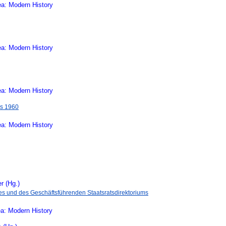
ea: Modern History
ea: Modern History
ea: Modern History
is 1960
ea: Modern History
r (Hg.)
tes und des Geschäftsführenden Staatsratsdirektoriums
a: Modern History